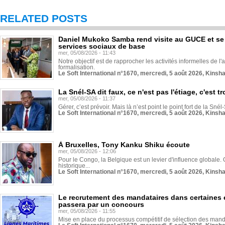
RELATED POSTS
Daniel Mukoko Samba rend visite au GUCE et se
services sociaux de base
mer, 05/08/2026 - 11:43
Notre objectif est de rapprocher les activités informelles de l'
formalisation.
Le Soft International n°1670, mercredi, 5 août 2026, Kinsh
La Snél-SA dit faux, ce n'est pas l'étiage, c'est
mer, 05/08/2026 - 11:37
Gérer, c’est prévoir. Mais là n’est point le point fort de la Sn
Le Soft International n°1670, mercredi, 5 août 2026, Kinsh
À Bruxelles, Tony Kanku Shiku écoute
mer, 05/08/2026 - 12:06
Pour le Congo, la Belgique est un levier d'influence globale. O
historique...
Le Soft International n°1670, mercredi, 5 août 2026, Kinsh
Le recrutement des mandataires dans certaines 
passera par un concours
mer, 05/08/2026 - 11:55
Mise en place du processus compétitif de sélection des manda