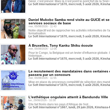
Gérer, c’est prévoir. Mais là n’est point le point fort de la Sn
Le Soft International n°1670, mercredi, 5 août 2026, Kinsh
Daniel Mukoko Samba rend visite au GUCE et se
services sociaux de base
mer, 05/08/2026 - 11:43
Notre objectif est de rapprocher les activités informelles de l'
formalisation.
Le Soft International n°1670, mercredi, 5 août 2026, Kinsh
À Bruxelles, Tony Kanku Shiku écoute
mer, 05/08/2026 - 12:06
Pour le Congo, la Belgique est un levier d'influence globale. O
historique...
Le Soft International n°1670, mercredi, 5 août 2026, Kinsh
Le recrutement des mandataires dans certaines 
passera par un concours
mer, 05/08/2026 - 11:55
Mise en place du processus compétitif de sélection des manda
Le Soft International n°1670, mercredi, 5 août 2026, Kinsh
L'esthétique ongulaire atterrit à Bandundu Ville
lun, 29/06/2026 - 10:30
Elle fait florès dans les pays d'Afrique de l'est...
Le Soft International n°1667, lundi, 29 juin 2026, Kinshasa-