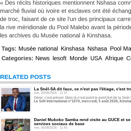
« Des récits historiques mentionnent Nshasa com
marché fluvial où ivoire et esclaves ont été échan
de troc, faisant de ce site l’un des principaux ca
la rive méridionale du Pool Malebo avant la période
les archives du Musée national à Kinshasa.
Tags:
Musée national
Kinshasa
Nshasa
Pool Ma
Categories:
News
lesoft
Monde
USA
Afrique
C
RELATED POSTS
La Snél-SA dit faux, ce n'est pas l'étiage, c'est
mer, 05/08/2026 - 11:37
Gérer, c’est prévoir. Mais là n’est point le point fort de la Sn
Le Soft International n°1670, mercredi, 5 août 2026, Kinsh
Daniel Mukoko Samba rend visite au GUCE et se
services sociaux de base
mer, 05/08/2026 - 11:43