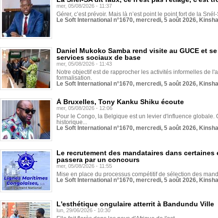
mer, 05/08/2026 - 11:37
Gérer, c’est prévoir. Mais là n’est point le point fort de la Sn
Le Soft International n°1670, mercredi, 5 août 2026, Kinsh
Daniel Mukoko Samba rend visite au GUCE et se
services sociaux de base
mer, 05/08/2026 - 11:43
Notre objectif est de rapprocher les activités informelles de l'
formalisation.
Le Soft International n°1670, mercredi, 5 août 2026, Kinsh
À Bruxelles, Tony Kanku Shiku écoute
mer, 05/08/2026 - 12:06
Pour le Congo, la Belgique est un levier d'influence globale. O
historique...
Le Soft International n°1670, mercredi, 5 août 2026, Kinsh
Le recrutement des mandataires dans certaines 
passera par un concours
mer, 05/08/2026 - 11:55
Mise en place du processus compétitif de sélection des manda
Le Soft International n°1670, mercredi, 5 août 2026, Kinsh
L'esthétique ongulaire atterrit à Bandundu Ville
lun, 29/06/2026 - 10:30