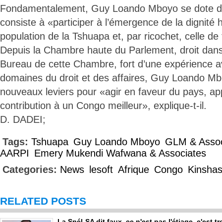
Fondamentalement, Guy Loando Mboyo se dote d’
consiste à «participer à l’émergence de la dignité
population de la Tshuapa et, par ricochet, celle de
Depuis la Chambre haute du Parlement, droit dans
Bureau de cette Chambre, fort d’une expérience a
domaines du droit et des affaires, Guy Loando M
nouveaux leviers pour «agir en faveur du pays, ap
contribution à un Congo meilleur», explique-t-il.
D. DADEI;
Tags:
Tshuapa
Guy Loando Mboyo
GLM & Assoc
AARPI
Emery Mukendi Wafwana & Associates
Categories:
News
lesoft
Afrique
Congo
Kinsha
RELATED POSTS
La Snél-SA dit faux, ce n'est pas l'étiage, c'est