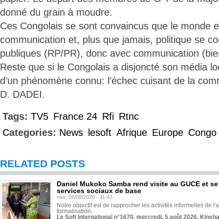
donné du grain à moudre.
Ces Congolais se sont convaincus que le monde e
communication et, plus que jamais, politique se co
publiques (RP/PR), donc avec communication (bien f
Reste que si le Congolais a disjoncté son média loc
d’un phénomène connu: l’échec cuisant de la comm
D. DADEI.
Tags:
TV5
France 24
Rfi
Rtnc
Categories:
News
lesoft
Afrique
Europe
Congo
RELATED POSTS
Daniel Mukoko Samba rend visite au GUCE et se
services sociaux de base
mer, 05/08/2026 - 11:43
Notre objectif est de rapprocher les activités informelles de l'
formalisation.
Le Soft International n°1670, mercredi, 5 août 2026, Kinsh