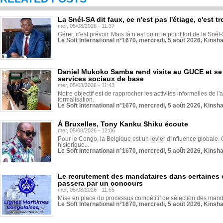
La Snél-SA dit faux, ce n'est pas l'étiage, c'est
mer, 05/08/2026 - 11:37
Gérer, c’est prévoir. Mais là n’est point le point fort de la Sn
Le Soft International n°1670, mercredi, 5 août 2026, Kinsh
Daniel Mukoko Samba rend visite au GUCE et se
services sociaux de base
mer, 05/08/2026 - 11:43
Notre objectif est de rapprocher les activités informelles de l'
formalisation.
Le Soft International n°1670, mercredi, 5 août 2026, Kinsh
À Bruxelles, Tony Kanku Shiku écoute
mer, 05/08/2026 - 12:06
Pour le Congo, la Belgique est un levier d'influence globale. O
historique...
Le Soft International n°1670, mercredi, 5 août 2026, Kinsh
Le recrutement des mandataires dans certaines 
passera par un concours
mer, 05/08/2026 - 11:55
Mise en place du processus compétitif de sélection des manda
Le Soft International n°1670, mercredi, 5 août 2026, Kinsh