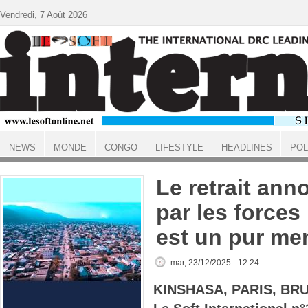
Aller au contenu principal
Vendredi, 7 Août 2026
NEWS
MONDE
CONGO
LIFESTYLE
HEADLINES
POL
ACCUEIL
Le retrait ann
par les force
est un pur m
mar, 23/12/2025 - 12:24
KINSHASA, PARIS, BR