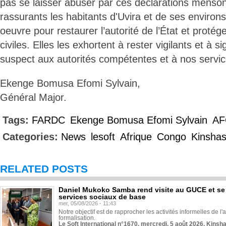
pas se laisser abuser par ces déclarations menson
rassurants les habitants d'Uvira et de ses environ
oeuvre pour restaurer l’autorité de l’État et protég
civiles. Elles les exhortent à rester vigilants et à
suspect aux autorités compétentes et à nos service
Ekenge Bomusa Efomi Sylvain,
Général Major.
Tags:
FARDC
Ekenge Bomusa Efomi Sylvain
AF
Categories:
News
lesoft
Afrique
Congo
Kinsha
RELATED POSTS
Daniel Mukoko Samba rend visite au GUCE et se
services sociaux de base
mer, 05/08/2026 - 11:43
Notre objectif est de rapprocher les activités informelles de l'
formalisation.
Le Soft International n°1670, mercredi, 5 août 2026, Kinsh