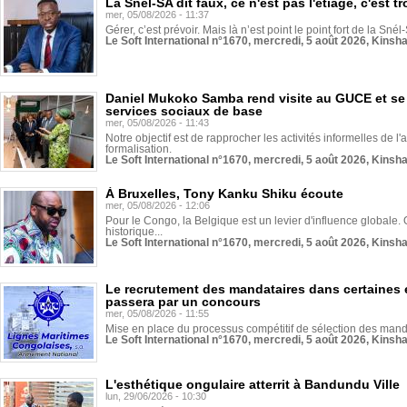
La Snél-SA dit faux, ce n'est pas l'étiage, c'est
mer, 05/08/2026 - 11:37
Gérer, c’est prévoir. Mais là n’est point le point fort de la Sn
Le Soft International n°1670, mercredi, 5 août 2026, Kinsh
Daniel Mukoko Samba rend visite au GUCE et se
services sociaux de base
mer, 05/08/2026 - 11:43
Notre objectif est de rapprocher les activités informelles de l'
formalisation.
Le Soft International n°1670, mercredi, 5 août 2026, Kinsh
À Bruxelles, Tony Kanku Shiku écoute
mer, 05/08/2026 - 12:06
Pour le Congo, la Belgique est un levier d'influence globale. O
historique...
Le Soft International n°1670, mercredi, 5 août 2026, Kinsh
Le recrutement des mandataires dans certaines 
passera par un concours
mer, 05/08/2026 - 11:55
Mise en place du processus compétitif de sélection des manda
Le Soft International n°1670, mercredi, 5 août 2026, Kinsh
L'esthétique ongulaire atterrit à Bandundu Ville
lun, 29/06/2026 - 10:30