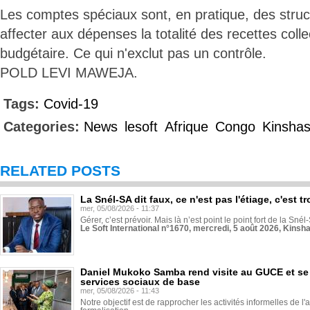
Les comptes spéciaux sont, en pratique, des struc
affecter aux dépenses la totalité des recettes coll
budgétaire. Ce qui n'exclut pas un contrôle.
POLD LEVI MAWEJA.
Tags:
Covid-19
Categories:
News
lesoft
Afrique
Congo
Kinsha
RELATED POSTS
La Snél-SA dit faux, ce n'est pas l'étiage, c'est
mer, 05/08/2026 - 11:37
Gérer, c’est prévoir. Mais là n’est point le point fort de la Sn
Le Soft International n°1670, mercredi, 5 août 2026, Kinsh
Daniel Mukoko Samba rend visite au GUCE et se
services sociaux de base
mer, 05/08/2026 - 11:43
Notre objectif est de rapprocher les activités informelles de l'