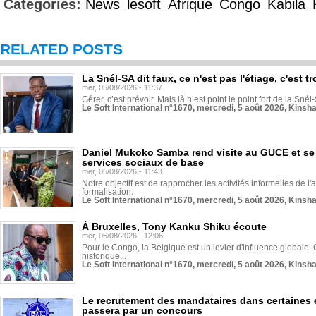
Categories:
News
lesoft
Afrique
Congo
Kabila
RELATED POSTS
La Snél-SA dit faux, ce n'est pas l'étiage, c'est
mer, 05/08/2026 - 11:37
Gérer, c’est prévoir. Mais là n’est point le point fort de la Sn
Le Soft International n°1670, mercredi, 5 août 2026, Kinsh
Daniel Mukoko Samba rend visite au GUCE et se
services sociaux de base
mer, 05/08/2026 - 11:43
Notre objectif est de rapprocher les activités informelles de l'
formalisation.
Le Soft International n°1670, mercredi, 5 août 2026, Kinsh
À Bruxelles, Tony Kanku Shiku écoute
mer, 05/08/2026 - 12:06
Pour le Congo, la Belgique est un levier d'influence globale. O
historique...
Le Soft International n°1670, mercredi, 5 août 2026, Kinsh
Le recrutement des mandataires dans certaines 
passera par un concours