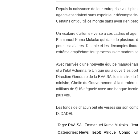
Depuis la naissance de leur entreprise voici plus
agents attendaient sans espoir leur décompte fina
Certains ont quitté ce monde sans avoir rien perç
Un «salaire d'attente» versé à ces cadres et ag
Emmanuel Kuma Mukoko qui date de plusieurs d
pour les salaires d'attente et les décomptes finau
extrême empêchant tout processus de modernisa
Avec l'arrivée d'une nouvelle équipe managériale
et à l'État Actionnaire Unique qui a ouvert les por
Direction Générale de la RVA-SA, le ministre du 
ministre, Cheffe du Gouvernement à la dernière
millions de $US négocié avec une banque locale d
plus vite.
Les fonds de chacun ont été versés sur son compte 
D. DADEI.
Tags:
RVA-SA
Emmanuel Kuma Mukoko
Jea
Categories:
News
lesoft
Afrique
Congo
Ki