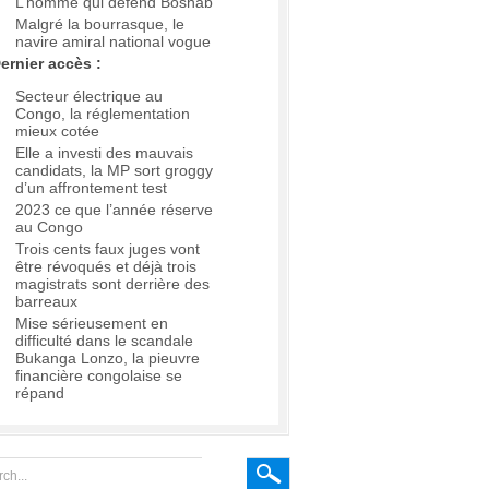
L’homme qui défend Boshab
Malgré la bourrasque, le
navire amiral national vogue
ernier accès :
Secteur électrique au
Congo, la réglementation
mieux cotée
Elle a investi des mauvais
candidats, la MP sort groggy
d’un affrontement test
2023 ce que l’année réserve
au Congo
Trois cents faux juges vont
être révoqués et déjà trois
magistrats sont derrière des
barreaux
Mise sérieusement en
difficulté dans le scandale
Bukanga Lonzo, la pieuvre
financière congolaise se
répand