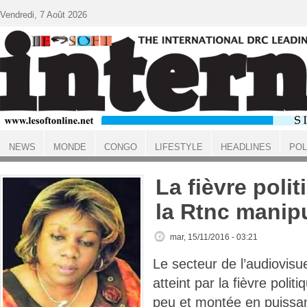
Aller au contenu principal
Vendredi, 7 Août 2026
NEWS
MONDE
CONGO
LIFESTYLE
HEADLINES
POL
ACCUEIL
La fièvre poli
la Rtnc manip
mar, 15/11/2016 - 03:21
Le secteur de l’audiovisuel
atteint par la fièvre poli
peu et montée en puissa