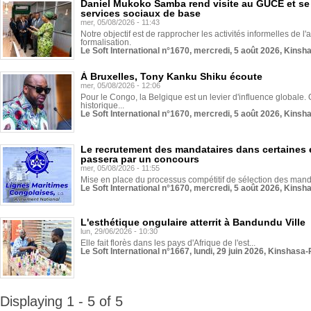
Daniel Mukoko Samba rend visite au GUCE et se
services sociaux de base
mer, 05/08/2026 - 11:43
Notre objectif est de rapprocher les activités informelles de l'
formalisation.
Le Soft International n°1670, mercredi, 5 août 2026, Kinsh
À Bruxelles, Tony Kanku Shiku écoute
mer, 05/08/2026 - 12:06
Pour le Congo, la Belgique est un levier d'influence globale. O
historique...
Le Soft International n°1670, mercredi, 5 août 2026, Kinsh
Le recrutement des mandataires dans certaines 
passera par un concours
mer, 05/08/2026 - 11:55
Mise en place du processus compétitif de sélection des manda
Le Soft International n°1670, mercredi, 5 août 2026, Kinsh
L'esthétique ongulaire atterrit à Bandundu Ville
lun, 29/06/2026 - 10:30
Elle fait florès dans les pays d'Afrique de l'est...
Le Soft International n°1667, lundi, 29 juin 2026, Kinshasa-
Displaying 1 - 5 of 5