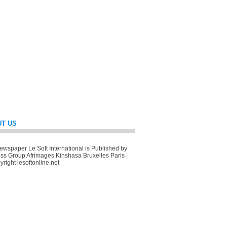
T US
wspaper Le Soft International is Published by
ss Group Afrimages Kinshasa Bruxelles Paris |
right lesoftonline.net