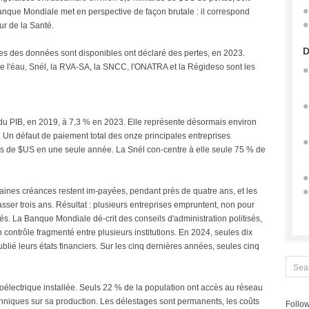
anque Mondiale met en perspective de façon brutale : il correspond
r de la Santé.
D
les des données sont disponibles ont déclaré des pertes, en 2023.
de l'éau, Snél, la RVA-SA, la SNCC, l'ONATRA et la Régideso sont les
 du PIB, en 2019, à 7,3 % en 2023. Elle représente désormais environ
. Un défaut de paiement total des onze principales entreprises
ons de $US en une seule année. La Snél con-centre à elle seule 75 % de
ertaines créances restent im-payées, pendant près de quatre ans, et les
ser trois ans. Résultat : plusieurs entreprises empruntent, non pour
dités. La Banque Mondiale dé-crit des conseils d'administration politisés,
contrôle fragmenté entre plusieurs institutions. En 2024, seules dix
blié leurs états financiers. Sur les cinq dernières années, seules cinq
oélectrique installée. Seuls 22 % de la population ont accès au réseau
chniques sur sa production. Les délestages sont permanents, les coûts
Follow