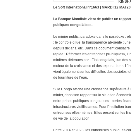
KINSHA
Le Soft International n°1663 | MARDI 12 MAI 20
La Banque Mondiale vient de publier un rapport
publiques congo-laises.
Le minier public, paradoxe dans le paradoxe ; éle
: le contrôle dilué, la transparence ab-sente ; u
depuis dix ans, etc. Dans ce document consacré à
rapide : Réformer les entreprises pu-bliques», l’
minières détenues par l’État congolais, l'un des 
moteur de la croissance et des exporta-tions. L’i
vient également sur les difficultés des sociétés tel
de fourniture de l’eau.
Si le Congo affiche une croissance supérieure à
minier, dans son rapport sur la situation économ
entre-prises publiques congolaises : pertes fina
infrastructures vieillissantes. Pour l'institution 
entreprises elles-mêmes. Elles pèsent sur les fina
de vie de la population.
Entre 2014 et 2023, les entreprises publiques co