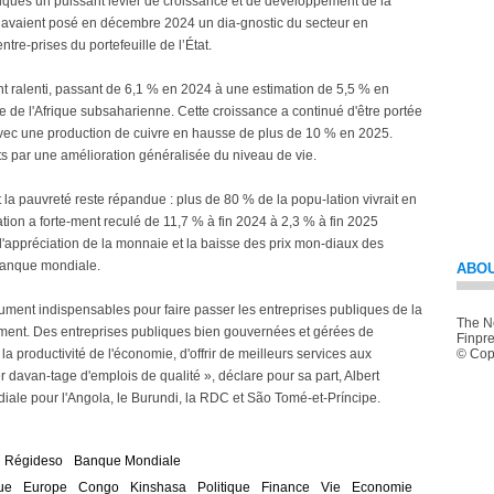
ubliques un puissant levier de croissance et de développement de la
, avaient posé en décembre 2024 un dia-gnostic du secteur en
tre-prises du portefeuille de l’État.
ent ralenti, passant de 6,1 % en 2024 à une estimation de 5,5 % en
 de l'Afrique subsaharienne. Cette croissance a continué d'être portée
l, avec une production de cuivre en hausse de plus de 10 % en 2025.
ts par une amélioration généralisée du niveau de vie.
la pauvreté reste répandue : plus de 80 % de la popu-lation vivrait en
ation a forte-ment reculé de 11,7 % à fin 2024 à 2,3 % à fin 2025
 l'appréciation de la monnaie et la baisse des prix mon-diaux des
 Banque mondiale.
ABOU
ument indispensables pour faire passer les entreprises publiques de la
The Ne
ment. Des entreprises publiques bien gouvernées et gérées de
Finpre
a productivité de l'économie, d'offrir de meilleurs services aux
© Copy
r davan-tage d'emplois de qualité », déclare pour sa part, Albert
iale pour l'Angola, le Burundi, la RDC et São Tomé-et-Príncipe.
Régideso
Banque Mondiale
ue
Europe
Congo
Kinshasa
Politique
Finance
Vie
Economie