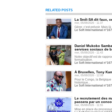
RELATED POSTS
La Snél-SA dit faux, c
mer, 05/08/2026 - 11:37
Gérer, c’est prévoir. Mais là
Le Soft International n°16
Daniel Mukoko Samba 
services sociaux de 
mer, 05/08/2026 - 11:43
Notre objectif est de rapproc
formalisation.
Le Soft International n°16
À Bruxelles, Tony Ka
mer, 05/08/2026 - 12:06
Pour le Congo, la Belgique e
historique...
Le Soft International n°16
Le recrutement des m
passera par un conco
mer, 05/08/2026 - 11:55
Mise en place du processus 