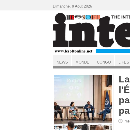
Aller au contenu principal
Dimanche, 9 Août 2026
NEWS
MONDE
CONGO
LIFES
ACCUEIL
La
l'
pa
pa
mer