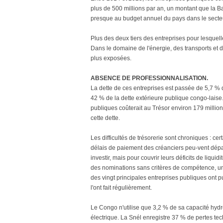
plus de 500 millions par an, un montant que la B
presque au budget annuel du pays dans le secteu
Plus des deux tiers des entreprises pour lesquel
Dans le domaine de l'énergie, des transports et 
plus exposées.
ABSENCE DE PROFESSIONNALISATION.
La dette de ces entreprises est passée de 5,7 %
42 % de la dette extérieure publique congo-laise
publiques coûterait au Trésor environ 179 milli
cette dette.
Les difficultés de trésorerie sont chroniques : c
délais de paiement des créanciers peu-vent dépas
investir, mais pour couvrir leurs déficits de liqui
des nominations sans critères de compétence, un 
des vingt principales entreprises publiques ont pu
l'ont fait régulièrement.
Le Congo n'utilise que 3,2 % de sa capacité hydr
électrique. La Snél enregistre 37 % de pertes te