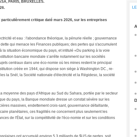
SA, PARIS, BRUXELLES.
LE
26.
 particulièrement critique daté mars 2026, sur les entreprises
A
ctricité et eau : l'abondance théorique, la pénurie réelle ; gouvernance
ne dette qui menace les Finances publiques; des pertes qui s'accumulent
 la situation économique du pays, et intitulé «Du parking à la voie
institution bancaire mondiale s’arrête notamment sur les sociétés
sujets centraux dans une éco-nomie où les mines restent le principal
nstitution créée en 1944, qui dispose son siège à Washington DC., re-
les la Snél, la Société nationale d'électricité et la Régideso, la société
 la moyenne des pays d'Afrique au Sud du Sahara, portée par le secteur
ique du pays, la Banque mondiale dresse un constat sévère sur les
D
ncières massives, endettement crois-sant, gouvernance défaillante,
bancaire planétaires, ces fragilités ne concernent plus seulement les
nces de l'État, sur la compétitivité de l'éco-nomie et sur les conditions
ngolaises ont accumulé environ 5,3 milliards de $US de pertes, soit