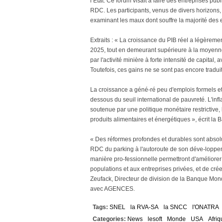
l’État. Ce forum visait à faire des entreprises p
RDC. Les participants, venus de divers horizons
examinant les maux dont souffre la majorité des en
Extraits : « La croissance du PIB réel a légèrem
2025, tout en demeurant supérieure à la moyenne
par l'activité minière à forte intensité de capita
Toutefois, ces gains ne se sont pas encore tradui
La croissance a géné-ré peu d'emplois formels et 
dessous du seuil international de pauvreté. L'infl
soutenue par une politique monétaire restrictive,
produits alimentaires et énergétiques », écrit la
« Des réformes profondes et durables sont absol
RDC du parking à l'autoroute de son déve-loppe
manière pro-fessionnelle permettront d'améliorer l
populations et aux entreprises privées, et de crée
Zeufack, Directeur de division de la Banque Mond
avec AGENCES.
Tags:
SNEL
la RVA-SA
la SNCC
l'ONATRA
Categories:
News
lesoft
Monde
USA
Afriq