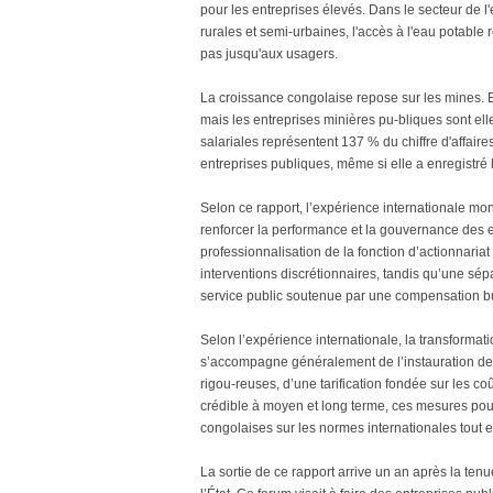
pour les entreprises élevés. Dans le secteur de 
rurales et semi-urbaines, l'accès à l'eau potable 
pas jusqu'aux usagers.
La croissance congolaise repose sur les mines. E
mais les entreprises minières pu-bliques sont el
salariales représentent 137 % du chiffre d'affair
entreprises publiques, même si elle a enregistré 
Selon ce rapport, l’expérience internationale mo
renforcer la performance et la gouvernance des 
professionnalisation de la fonction d’actionnariat d
interventions discrétionnaires, tandis qu’une sépa
service public soutenue par une compensation bud
Selon l’expérience internationale, la transformat
s’accompagne généralement de l’instauration de 
rigou-reuses, d’une tarification fondée sur les c
crédible à moyen et long terme, ces mesures pour
congolaises sur les normes internationales tout en
La sortie de ce rapport arrive un an après la ten