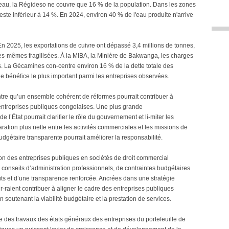
l'eau, la Régideso ne couvre que 16 % de la population. Dans les zones
reste inférieur à 14 %. En 2024, environ 40 % de l'eau produite n'arrive
n 2025, les exportations de cuivre ont dépassé 3,4 millions de tonnes,
les-mêmes fragilisées. À la MIBA, la Minière de Bakwanga, les charges
es. La Gécamines con-centre environ 16 % de la dette totale des
le bénéfice le plus important parmi les entreprises observées.
ntre qu’un ensemble cohérent de réformes pourrait contribuer à
entreprises publiques congolaises. Une plus grande
e l’État pourrait clarifier le rôle du gouvernement et li-miter les
ration plus nette entre les activités commerciales et les missions de
gétaire transparente pourrait améliorer la responsabilité.
ion des entreprises publiques en sociétés de droit commercial
conseils d’administration professionnels, de contraintes budgétaires
oûts et d’une transparence renforcée. Ancrées dans une stratégie
-raient contribuer à aligner le cadre des entreprises publiques
 soutenant la viabilité budgétaire et la prestation de services.
ue des travaux des états généraux des entreprises du portefeuille de