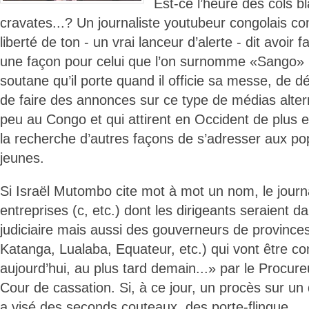
Est-ce l’heure des cols b
cravates...? Un journaliste youtubeur congolais c
liberté de ton - un vrai lanceur d’alerte - dit avoir f
une façon pour celui que l’on surnomme «Sango» (
soutane qu’il porte quand il officie sa messe, de dé
de faire des annonces sur ce type de médias alter
peu au Congo et qui attirent en Occident de plus e
la recherche d’autres façons de s’adresser aux pop
jeunes.
Si Israël Mutombo cite mot à mot un nom, le journ
entreprises (c, etc.) dont les dirigeants seraient d
judiciaire mais aussi des gouverneurs de province
Katanga, Lualaba, Equateur, etc.) qui vont être c
aujourd’hui, au plus tard demain...» par le Procure
Cour de cassation. Si, à ce jour, un procès sur un d
a visé des seconds couteaux, des porte-flingue.