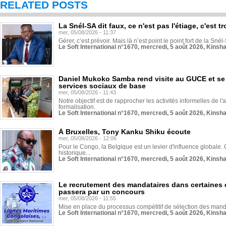
RELATED POSTS
La Snél-SA dit faux, ce n'est pas l'étiage, c'est
mer, 05/08/2026 - 11:37
Gérer, c’est prévoir. Mais là n’est point le point fort de la Sn
Le Soft International n°1670, mercredi, 5 août 2026, Kinsh
Daniel Mukoko Samba rend visite au GUCE et se
services sociaux de base
mer, 05/08/2026 - 11:43
Notre objectif est de rapprocher les activités informelles de l'
formalisation.
Le Soft International n°1670, mercredi, 5 août 2026, Kinsh
À Bruxelles, Tony Kanku Shiku écoute
mer, 05/08/2026 - 12:06
Pour le Congo, la Belgique est un levier d'influence globale. O
historique...
Le Soft International n°1670, mercredi, 5 août 2026, Kinsh
Le recrutement des mandataires dans certaines 
passera par un concours
mer, 05/08/2026 - 11:55
Mise en place du processus compétitif de sélection des manda
Le Soft International n°1670, mercredi, 5 août 2026, Kinsh