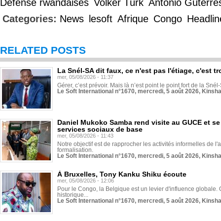
Défense rwandaises
Volker Türk
Antonio Guterre
Categories:
News
lesoft
Afrique
Congo
Headlin
RELATED POSTS
La Snél-SA dit faux, ce n'est pas l'étiage, c'est
mer, 05/08/2026 - 11:37
Gérer, c’est prévoir. Mais là n’est point le point fort de la Sn
Le Soft International n°1670, mercredi, 5 août 2026, Kinsh
Daniel Mukoko Samba rend visite au GUCE et se
services sociaux de base
mer, 05/08/2026 - 11:43
Notre objectif est de rapprocher les activités informelles de l'
formalisation.
Le Soft International n°1670, mercredi, 5 août 2026, Kinsh
À Bruxelles, Tony Kanku Shiku écoute
mer, 05/08/2026 - 12:06
Pour le Congo, la Belgique est un levier d'influence globale. O
historique...
Le Soft International n°1670, mercredi, 5 août 2026, Kinsh