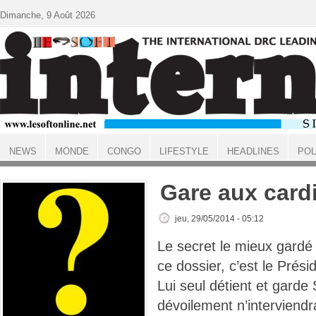
Aller au contenu principal
Dimanche, 9 Août 2026
NEWS
MONDE
CONGO
LIFESTYLE
HEADLINES
POL
ACCUEIL
Gare aux card
jeu, 29/05/2014 - 05:12
Le secret le mieux gardé
ce dossier, c’est le Présid
Lui seul détient et garde
dévoilement n’interviendra