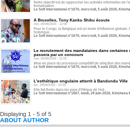
Notre objectif est de rapprocher les activités informelles de l'
formalisation.
Le Soft International n°1670, mercredi, 5 août 2026, Kinsh
À Bruxelles, Tony Kanku Shiku écoute
mer, 05/08/2026 - 12:06
Pour le Congo, la Belgique est un levier d'influence globale. O
historique...
Le Soft International n°1670, mercredi, 5 août 2026, Kinsh
Le recrutement des mandataires dans certaines 
passera par un concours
mer, 05/08/2026 - 11:55
Mise en place du processus compétitif de sélection des manda
Le Soft International n°1670, mercredi, 5 août 2026, Kinsh
L'esthétique ongulaire atterrit à Bandundu Ville
lun, 29/06/2026 - 10:30
Elle fait florès dans les pays d'Afrique de l'est...
Le Soft International n°1667, lundi, 29 juin 2026, Kinshasa-
Displaying 1 - 5 of 5
ABOUT AUTHOR