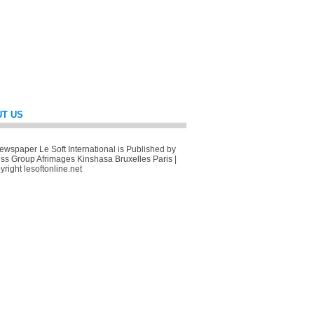
T US
wspaper Le Soft International is Published by
ss Group Afrimages Kinshasa Bruxelles Paris |
right lesoftonline.net