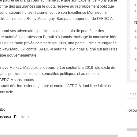
 paix et de grand cœur au même titre que son Excellence Monsieur le
 donné des assurances sur le quota réservé au regroupement politique
ur d’aujourd’hui se retourner contre son Excellence Monsieur le
inistre à l’Industrie Rémy Musungayi Bampale, rapporteur de l’AFDC-A.
D
quand ses adversaires politiques sont en train de peaufiner des
tre autorité. Le professeur Bahati n’a jamais envisagé la mauvaise idée
nes d’une radio privée commerciale. Puis, une partie judiciaire engagée
bikayi Mabuluki contre l’AFDC-A pour ne l’avoir pas aligné sur les listes
uipe gouvernementale.
 Steve Mbikayi Mabuluki a, depuis le 1er septembre 2019, été exclu de
rtis politiques et des personnalités politiques et au nom du
 l’AFDC-A sans procès.
urait dès lors ester en justice ni contre l’AFDC-A dont il ne fait plus
Dont acte.
ebo
Follow
nshasa
Politique