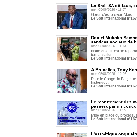
La Snél-SA dit faux, c
mer, 05/08/2026 - 11:37
Gérer, c’est prévoir. Mais là
Le Soft International n°16
Daniel Mukoko Samba 
services sociaux de 
mer, 05/08/2026 - 11:43
Notre objectif est de rapproc
formalisation.
Le Soft International n°16
À Bruxelles, Tony Ka
mer, 05/08/2026 - 12:06
Pour le Congo, la Belgique e
historique...
Le Soft International n°16
Le recrutement des m
passera par un conco
mer, 05/08/2026 - 11:55
Mise en place du processus 
Le Soft International n°16
L'esthétique ongulaire