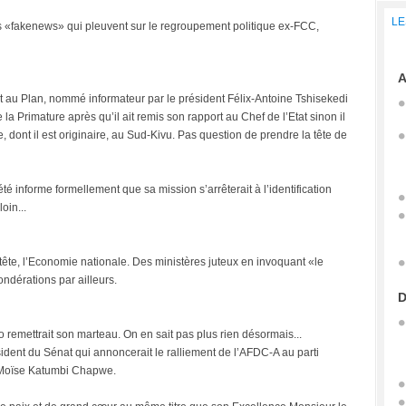
LE
 des «fakenews» qui pleuvent sur le regroupement politique ex-FCC,
A
Etat au Plan, nommé informateur par le président Félix-Antoine Tshisekedi
 la Primature après qu’il ait remis son rapport au Chef de l’Etat sinon il
e, dont il est originaire, au Sud-Kivu. Pas question de prendre la tête de
été informe formellement que sa mission s’arrêterait à l’identification
oin...
 tête, l’Economie nationale. Des ministères juteux en invoquant «le
dérations par ailleurs.
D
remettrait son marteau. On en sait pas plus rien désormais...
ésident du Sénat qui annoncerait le ralliement de l’AFDC-A au parti
e Moïse Katumbi Chapwe.