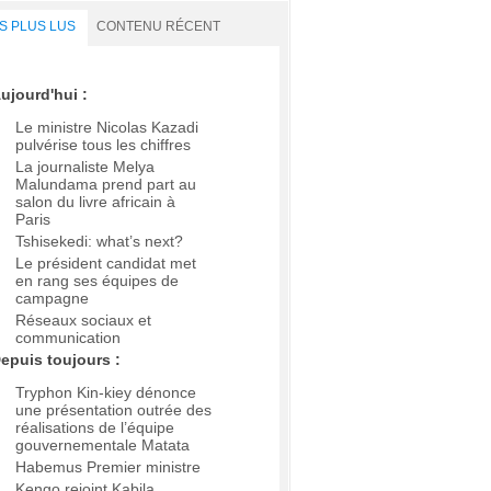
S PLUS LUS
CONTENU RÉCENT
ujourd'hui :
Le ministre Nicolas Kazadi
pulvérise tous les chiffres
La journaliste Melya
Malundama prend part au
salon du livre africain à
Paris
Tshisekedi: what’s next?
Le président candidat met
en rang ses équipes de
campagne
Réseaux sociaux et
communication
epuis toujours :
Tryphon Kin-kiey dénonce
une présentation outrée des
réalisations de l’équipe
gouvernementale Matata
Habemus Premier ministre
Kengo rejoint Kabila