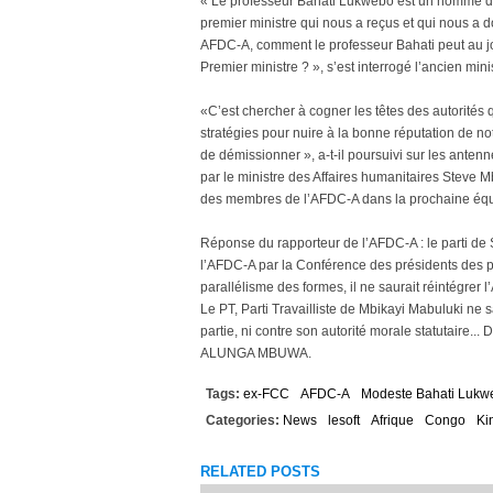
« Le professeur Bahati Lukwebo est un homme de
premier ministre qui nous a reçus et qui nous a
AFDC-A, comment le professeur Bahati peut au jo
Premier ministre ? », s’est interrogé l’ancien m
«C’est chercher à cogner les têtes des autorités 
stratégies pour nuire à la bonne réputation de no
de démissionner », a-t-il poursuivi sur les anten
par le ministre des Affaires humanitaires Steve M
des membres de l’AFDC-A dans la prochaine éq
Réponse du rapporteur de l’AFDC-A : le parti de
l’AFDC-A par la Conférence des présidents des pa
parallélisme des formes, il ne saurait réintégrer
Le PT, Parti Travailliste de Mbikayi Mabuluki ne sa
partie, ni contre son autorité morale statutaire... 
ALUNGA MBUWA.
Tags:
ex-FCC
AFDC-A
Modeste Bahati Lukw
Categories:
News
lesoft
Afrique
Congo
Ki
RELATED POSTS