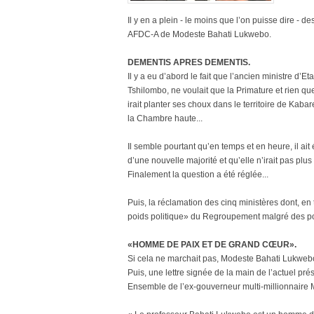
Il y en a plein - le moins que l’on puisse dire -
AFDC-A de Modeste Bahati Lukwebo.
DEMENTIS APRES DEMENTIS.
Il y a eu d’abord le fait que l’ancien ministre d’
Tshilombo, ne voulait que la Primature et rien que
irait planter ses choux dans le territoire de Kabar
la Chambre haute...
Il semble pourtant qu’en temps et en heure, il ait 
d’une nouvelle majorité et qu’elle n’irait pas plus l
Finalement la question a été réglée...
Puis, la réclamation des cinq ministères dont, en
poids politique» du Regroupement malgré des pon
«HOMME DE PAIX ET DE GRAND CŒUR».
Si cela ne marchait pas, Modeste Bahati Lukwebo 
Puis, une lettre signée de la main de l’actuel pr
Ensemble de l’ex-gouverneur multi-millionnair