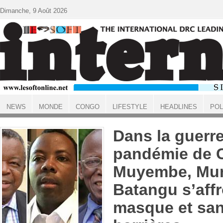
Aller au contenu principal
Dimanche, 9 Août 2026
NEWS
MONDE
CONGO
LIFESTYLE
HEADLINES
POL
ACCUEIL
Dans la guerre
pandémie de C
Muyembe, Mun
Batangu s’aff
masque et sa