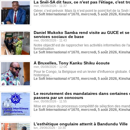
La Snél-SA dit faux, ce n'est pas l'étiage, c'est
mer, 05/08/2026 - 11:37
Gérer, c’est prévoir. Mais là n’est point le point fort de la Sn
Le Soft International n°1670, mercredi, 5 août 2026, Kinsh
Daniel Mukoko Samba rend visite au GUCE et se
services sociaux de base
mer, 05/08/2026 - 11:43
Notre objectif est de rapprocher les activités informelles de l'
formalisation.
Le Soft International n°1670, mercredi, 5 août 2026, Kinsh
À Bruxelles, Tony Kanku Shiku écoute
mer, 05/08/2026 - 12:06
Pour le Congo, la Belgique est un levier d'influence globale. O
historique...
Le Soft International n°1670, mercredi, 5 août 2026, Kinsh
Le recrutement des mandataires dans certaines 
passera par un concours
mer, 05/08/2026 - 11:55
Mise en place du processus compétitif de sélection des manda
Le Soft International n°1670, mercredi, 5 août 2026, Kinsh
L'esthétique ongulaire atterrit à Bandundu Ville
lun, 29/06/2026 - 10:30