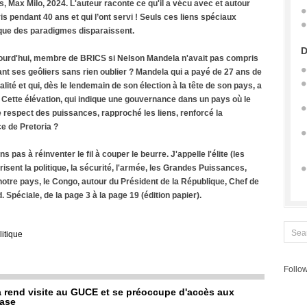
is, Max Milo, 2024. L'auteur raconte ce qu'il a vécu avec et autour
vis pendant 40 ans et qui l’ont servi ! Seuls ces liens spéciaux
e que des paradigmes disparaissent.
D
 aujourd'hui, membre de BRICS si Nelson Mandela n'avait pas compris
nt ses geôliers sans rien oublier ? Mandela qui a payé de 27 ans de
lité et qui, dès le lendemain de son élection à la tête de son pays, a
 Cette élévation, qui indique une gouvernance dans un pays où le
le respect des puissances, rapproché les liens, renforcé la
ce de Pretoria ?
s pas à réinventer le fil à couper le beurre. J'appelle l'élite (les
isent la politique, la sécurité, l'armée, les Grandes Puissances,
 notre pays, le Congo, autour du Président de la République, Chef de
d. Spéciale, de la page 3 à la page 19 (édition papier).
litique
Follow
rend visite au GUCE et se préoccupe d'accès aux
base