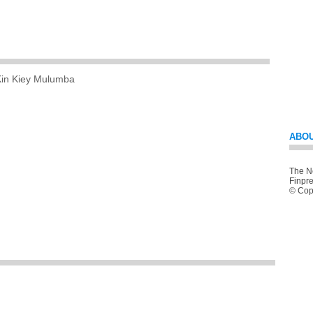
Kin Kiey Mulumba
ABOU
The Ne
Finpre
© Copy