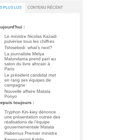
S PLUS LUS
CONTENU RÉCENT
ujourd'hui :
Le ministre Nicolas Kazadi
pulvérise tous les chiffres
Tshisekedi: what’s next?
La journaliste Melya
Malundama prend part au
salon du livre africain à
Paris
Le président candidat met
en rang ses équipes de
campagne
Nouvelle affaire Matata
Ponyo
epuis toujours :
Tryphon Kin-kiey dénonce
une présentation outrée des
réalisations de l’équipe
gouvernementale Matata
Habemus Premier ministre
Kengo rejoint Kabila