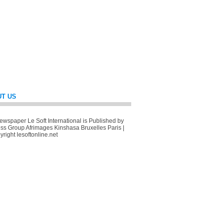
T US
wspaper Le Soft International is Published by
ss Group Afrimages Kinshasa Bruxelles Paris |
right lesoftonline.net