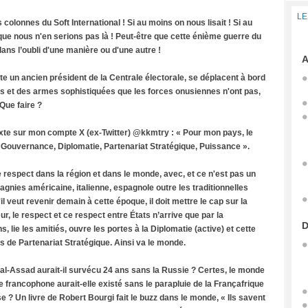
LE
s colonnes du Soft International ! Si au moins on nous lisait ! Si au
 que nous n'en serions pas là ! Peut-être que cette énième guerre du
ns l’oubli d'une manière ou d'une autre !
A
ête un ancien président de la Centrale électorale, se déplacent à bord
rs et des armes sophistiquées que les forces onusiennes n'ont pas,
Que faire ?
n texte sur mon compte X (ex-Twitter) @kkmtry : « Pour mon pays, le
 Gouvernance, Diplomatie, Partenariat Stratégique, Puissance ».
e respect dans la région et dans le monde, avec, et ce n'est pas un
gnies américaine, italienne, espagnole outre les traditionnelles
l veut revenir demain à cette époque, il doit mettre le cap sur la
r, le respect et ce respect entre États n’arrive que par la
D
 lie les amitiés, ouvre les portes à la Diplomatie (active) et cette
s de Partenariat Stratégique. Ainsi va le monde.
 al-Assad aurait-il survécu 24 ans sans la Russie ? Certes, le monde
que francophone aurait-elle existé sans le parapluie de la Françafrique
 ? Un livre de Robert Bourgi fait le buzz dans le monde, « Ils savent