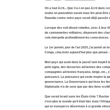
On a tout écrit... Que n'a-t-on pas écrit dans ce
moins on pouvait/on savait nous lire peut-être
Rwanda contre notre pays serait déjà passée da
Lorsque des soit-disant rebelles, avec à leur t
de camionnettes militaires, disposent des cha
cela interpelle profondément les consciences. 
Le 1er janvier, jour de l'an 2025, j'ai posté u
Congo, cinq mots aujourd'hui plus que jamais :
Mon pays qui avait dans le passé tant inspiré l
petit signe, des dessertes aériennes des compa
compagnies aériennes française, belge, etc., s'i
puissance. La puissance qui seule inspire la peu
gouvernance. La Gouvernance qui tisse les liens,
Diplomatie n'a de sens que par des liens scellé
Que serait Israël sans les États-Unis ? Bashar
n'est plus le monde qu'il était hier mais l'Afri
qui se transperce désormais à si grande vitesse