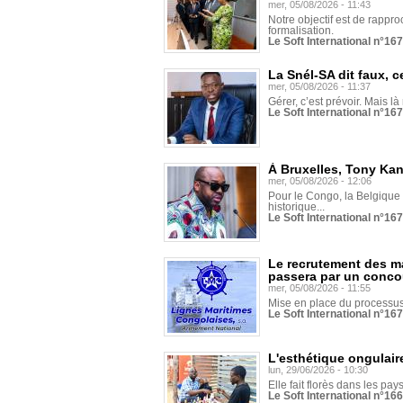
mer, 05/08/2026 - 11:43
Notre objectif est de rapproc
formalisation.
Le Soft International n°16
La Snél-SA dit faux, c
mer, 05/08/2026 - 11:37
Gérer, c’est prévoir. Mais là
Le Soft International n°16
À Bruxelles, Tony Ka
mer, 05/08/2026 - 12:06
Pour le Congo, la Belgique e
historique...
Le Soft International n°16
Le recrutement des m
passera par un conco
mer, 05/08/2026 - 11:55
Mise en place du processus 
Le Soft International n°16
L'esthétique ongulaire
lun, 29/06/2026 - 10:30
Elle fait florès dans les pays
Le Soft International n°166