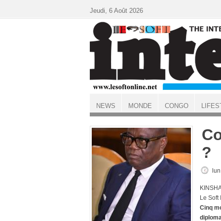
Aller au contenu principal
Jeudi, 6 Août 2026
NEWS
MONDE
CONGO
LIFES
ACCUEIL
Co
?
lun
KINSHA
Le Soft
Cinq mo
diploma