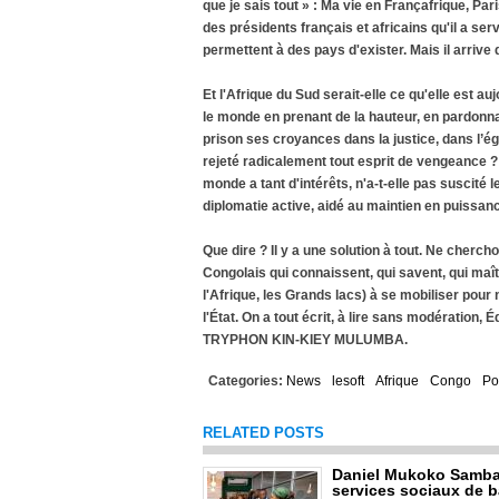
que je sais tout » : Ma vie en Françafrique, Par
des présidents français et africains qu'il a ser
permettent à des pays d'exister. Mais il arriv
Et l'Afrique du Sud serait-elle ce qu'elle est
le monde en prenant de la hauteur, en pardonna
prison ses croyances dans la justice, dans l’éga
rejeté radicalement tout esprit de vengeance ?
monde a tant d'intérêts, n'a-t-elle pas suscité 
diplomatie active, aidé au maintien en puissan
Que dire ? Il y a une solution à tout. Ne cherchon
Congolais qui connaissent, qui savent, qui maîtr
l'Afrique, les Grands lacs) à se mobiliser pour
l'État. On a tout écrit, à lire sans modération, É
TRYPHON KIN-KIEY MULUMBA.
Categories:
News
lesoft
Afrique
Congo
Po
RELATED POSTS
Daniel Mukoko Samba 
services sociaux de 