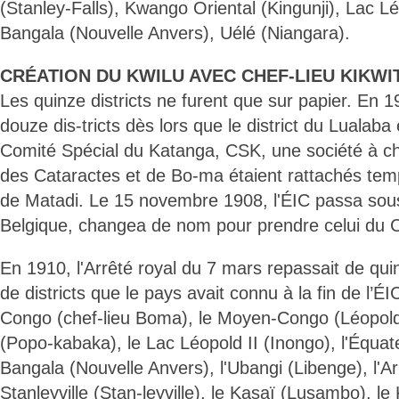
(Stanley-Falls), Kwango Oriental (Kingunji), Lac Lé
Bangala (Nouvelle Anvers), Uélé (Niangara).
CRÉATION DU KWILU AVEC CHEF-LIEU KIKWIT
Les quinze districts ne furent que sur papier. En 1
douze dis-tricts dès lors que le district du Lualaba 
Comité Spécial du Katanga, CSK, une société à char
des Cataractes et de Bo-ma étaient rattachés temp
de Matadi. Le 15 novembre 1908, l'ÉIC passa sous
Belgique, changea de nom pour prendre celui du 
En 1910, l'Arrêté royal du 7 mars repassait de qu
de districts que le pays avait connu à la fin de l’É
Congo (chef-lieu Boma), le Moyen-Congo (Léopoldv
(Popo-kabaka), le Lac Léopold II (Inongo), l'Équateu
Bangala (Nouvelle Anvers), l'Ubangi (Libenge), l'A
Stanleyville (Stan-leyville), le Kasaï (Lusambo), 