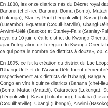
En 1888, les onze districts nés du Décret royal da
Banana (chef-lieu Banana), Boma (Boma), Matadi 
(Lukunga), Stanley-Pool (Léopoldville), Kasaï (Lu
(Lusambo), Équateur (Coquil-hatville), Ubangi-Uél
Arwimi-Uélé (Basoko) et Stanley-Falls (Stanley-Fal
royal du 10 juin créa le district du Kwango Oriental 
«par l'intégration de la région du Kwango Oriental 
ce qui porta le nombre de districts à douze», op. ci
En 1895, ce fut la création du district du Lac Léopo
l'Ubangi-Uélé et de l'Arwimi-Uélé furent démembré
respectivement aux districts de l'Ubangi, Bangala,
Congo en vînt à quinze districts (Banana (chef-li
(Boma, Matadi (Matadi), Cataractes (Lukunga), St
(Léopoldville), Kasaï (Luluabourg), Lualaba (Lusa
(Coquilhatville), Ubangi (Libenge), Arwimi (Basoko)