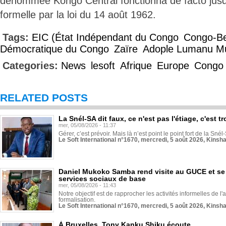
dénommée Kongo Central fonctionna de facto jus
formelle par la loi du 14 août 1962.
Tags:
EIC (État Indépendant du Congo
Congo-Be
Démocratique du Congo
Zaïre
Adople Lumanu M
Categories:
News
lesoft
Afrique
Europe
Congo
RELATED POSTS
La Snél-SA dit faux, ce n'est pas l'étiage, c'est
mer, 05/08/2026 - 11:37
Gérer, c’est prévoir. Mais là n’est point le point fort de la Sn
Le Soft International n°1670, mercredi, 5 août 2026, Kinsh
Daniel Mukoko Samba rend visite au GUCE et se
services sociaux de base
mer, 05/08/2026 - 11:43
Notre objectif est de rapprocher les activités informelles de l'
formalisation.
Le Soft International n°1670, mercredi, 5 août 2026, Kinsh
À Bruxelles, Tony Kanku Shiku écoute