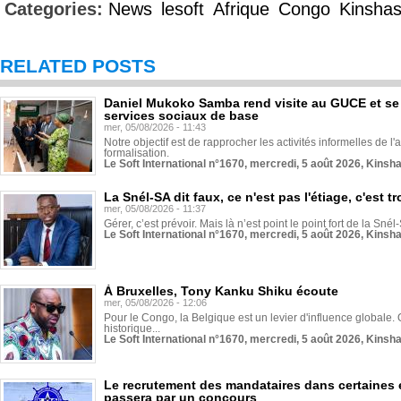
Categories:
News
lesoft
Afrique
Congo
Kinsha
RELATED POSTS
Daniel Mukoko Samba rend visite au GUCE et se
services sociaux de base
mer, 05/08/2026 - 11:43
Notre objectif est de rapprocher les activités informelles de l'
formalisation.
Le Soft International n°1670, mercredi, 5 août 2026, Kinsh
La Snél-SA dit faux, ce n'est pas l'étiage, c'est
mer, 05/08/2026 - 11:37
Gérer, c’est prévoir. Mais là n’est point le point fort de la Sn
Le Soft International n°1670, mercredi, 5 août 2026, Kinsh
À Bruxelles, Tony Kanku Shiku écoute
mer, 05/08/2026 - 12:06
Pour le Congo, la Belgique est un levier d'influence globale. O
historique...
Le Soft International n°1670, mercredi, 5 août 2026, Kinsh
Le recrutement des mandataires dans certaines 
passera par un concours