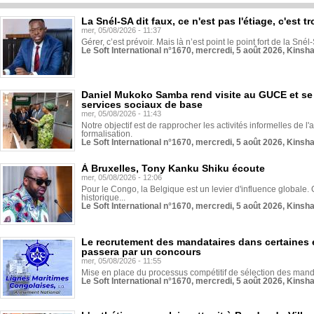
La Snél-SA dit faux, ce n'est pas l'étiage, c'est
mer, 05/08/2026 - 11:37
Gérer, c’est prévoir. Mais là n’est point le point fort de la Sn
Le Soft International n°1670, mercredi, 5 août 2026, Kinsh
Daniel Mukoko Samba rend visite au GUCE et se
services sociaux de base
mer, 05/08/2026 - 11:43
Notre objectif est de rapprocher les activités informelles de l'
formalisation.
Le Soft International n°1670, mercredi, 5 août 2026, Kinsh
À Bruxelles, Tony Kanku Shiku écoute
mer, 05/08/2026 - 12:06
Pour le Congo, la Belgique est un levier d'influence globale. O
historique...
Le Soft International n°1670, mercredi, 5 août 2026, Kinsh
Le recrutement des mandataires dans certaines 
passera par un concours
mer, 05/08/2026 - 11:55
Mise en place du processus compétitif de sélection des manda
Le Soft International n°1670, mercredi, 5 août 2026, Kinsh